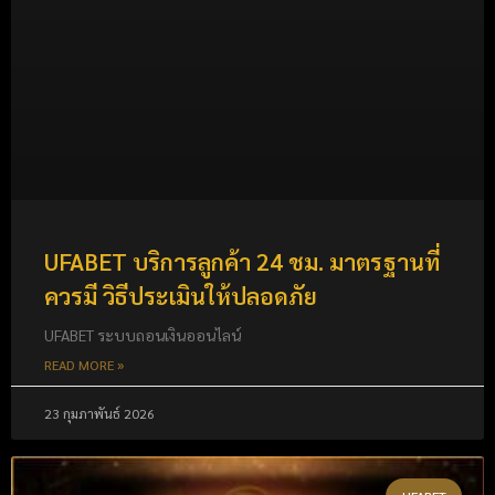
UFABET บริการลูกค้า 24 ชม. มาตรฐานที่
ควรมี วิธีประเมินให้ปลอดภัย
UFABET ระบบถอนเงินออนไลน์
READ MORE »
23 กุมภาพันธ์ 2026