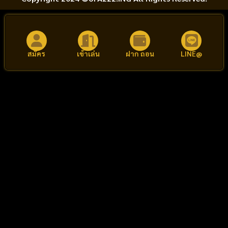
สมัคร
เข้าเล่น
ฝาก ถอน
LINE@