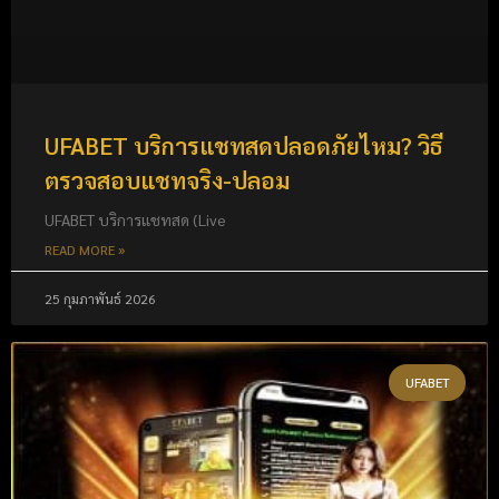
UFABET บริการแชทสดปลอดภัยไหม? วิธี
ตรวจสอบแชทจริง-ปลอม
UFABET บริการแชทสด (Live
READ MORE »
25 กุมภาพันธ์ 2026
UFABET