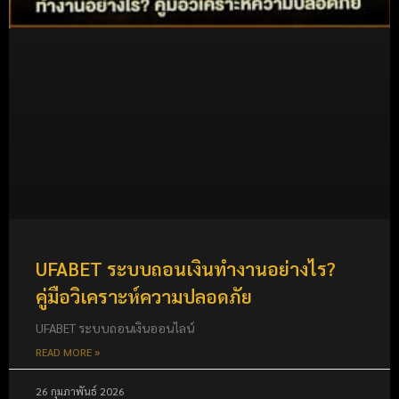
UFABET ระบบถอนเงินทำงานอย่างไร?
คู่มือวิเคราะห์ความปลอดภัย
UFABET ระบบถอนเงินออนไลน์
READ MORE »
26 กุมภาพันธ์ 2026