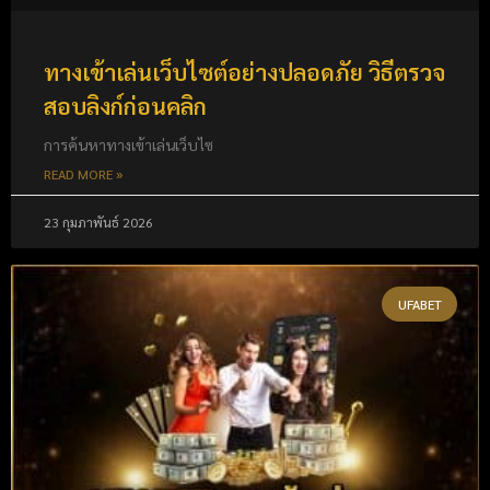
ทางเข้าเล่นเว็บไซต์อย่างปลอดภัย วิธีตรวจ
สอบลิงก์ก่อนคลิก
การค้นหาทางเข้าเล่นเว็บไซ
READ MORE »
23 กุมภาพันธ์ 2026
UFABET