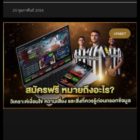
20 กุมภาพันธ์ 2026
UFABET