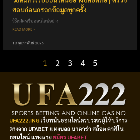
สอบก่อนกรอกข้อมูลทุกครั้ง
วิธีสมัครเว็บออนไลน์อย่าง
READ MORE »
18 กุมภาพันธ์ 2026
1
2
3
4
5
UFA222
.
ING
เว็บพนันออนไลน์ครบวงจรผู้ให้บริการ
ตรงจาก
UFABET
แทงบอล
บาคาร่า
สล็อต
คาสิโน
ออนไลน์
แทงหวย
สมัคร UFABET