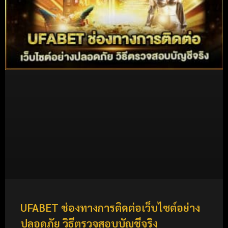
UFABET ช่องทางการติดต่อเว็บไซต์อย่าง
ปลอดภัย วิธีตรวจสอบบัญชีจริง