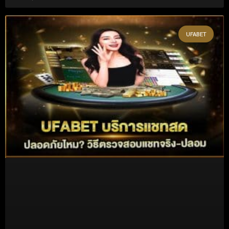
UFABET