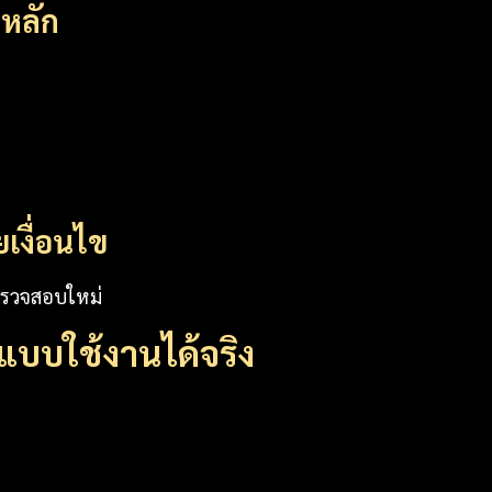
งหลัก
เงื่อนไข
ตรวจสอบใหม่
แบบใช้งานได้จริง