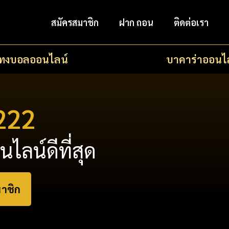
สมัครสมาชิก
ฝาก ถอน
ติดต่อเรา
ทงบอลออนไลน์
บาคาร่าออนไ
222
ไลน์ดีที่สุด
าชิก