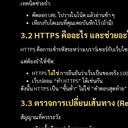
เทคนิคช่วยจำ:
คัดลอก URL ไปวางในโน้ต แล้วอ่านช้า ๆ
เทียบกับโดเมนที่คุณเคยบันทึกไว้ (ถ้ามี)
3.2 HTTPS คืออะไร และช่วยอะไ
HTTPS คือการเข้ารหัสระหว่างเบราว์เซอร์กับเว็บไซต
แต่ต้องจำให้ชัด:
HTTPS
ไม่ใช่
การยืนยันว่าเว็บเป็นของจริง 1
เว็บปลอม “ทำ HTTPS” ได้เช่นกัน
ดังนั้น HTTPS เป็น “ขั้นต่ำ” ไม่ใช่ “คำตอบสุดท้าย”
3.3 ตรวจการเปลี่ยนเส้นทาง (R
สัญญาณที่ควรระวัง: