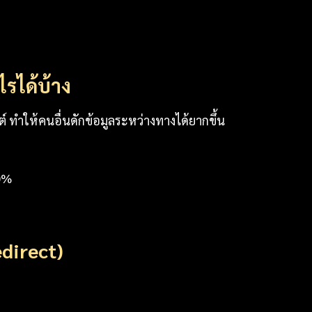
รได้บ้าง
์ ทำให้คนอื่นดักข้อมูลระหว่างทางได้ยากขึ้น
00%
edirect)