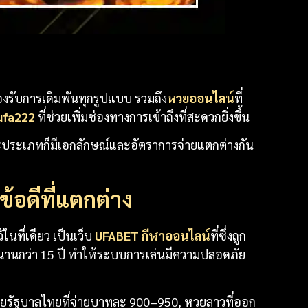
งรับการเดิมพันทุกรูปแบบ รวมถึง
หวยออนไลน์
ที่
ufa222
ที่ช่วยเพิ่มช่องทางการเข้าถึงที่สะดวกยิ่งขึ้น
ประเภทก็มีเอกลักษณ์และอัตราการจ่ายแตกต่างกัน
้อดีที่แตกต่าง
ในที่เดียว เป็นเว็บ
UFABET กีฬาออนไลน์
ที่ซึ่งถูก
วนานกว่า 15 ปี ทำให้ระบบการเล่นมีความปลอดภัย
ัฐบาลไทยที่จ่ายบาทละ 900–950, หวยลาวที่ออก