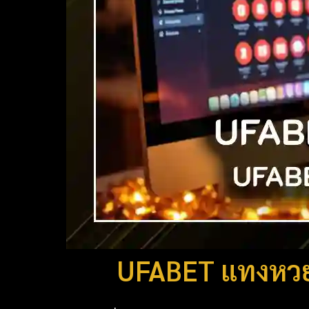
UFABET แทงหวยอ