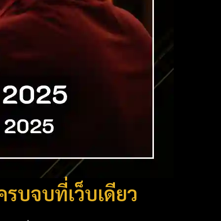
บจบที่เว็บเดียว