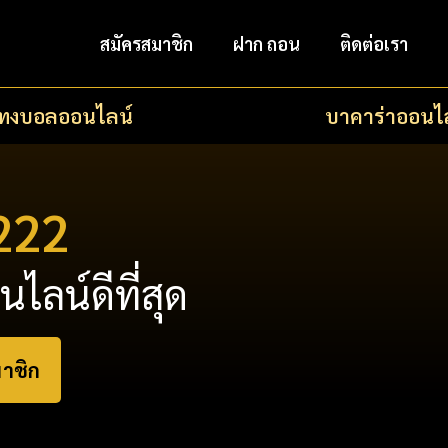
สมัครสมาชิก
ฝาก ถอน
ติดต่อเรา
ทงบอลออนไลน์
บาคาร่าออนไ
222
ไลน์ดีที่สุด
าชิก