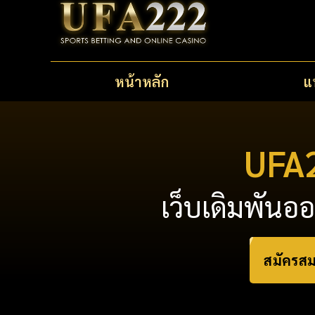
หน้าหลัก
แ
UFA
เว็บเดิมพันออน
สมัครสม