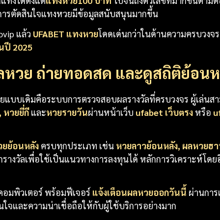
แทงได้ตั้งแต่
แทงหวย100 บาท
ไปจนถึงตัวเลขที่มากขึ้นตามต
้การตัดสินใจแทงหวยมีข้อมูลสนับสนุนมากขึ้น
ovip แล้ว
UFABET แทงหวย
โดดเด่นกว่าในด้านความครบวงจร ควา
ในปี 2025
ลหวย ถ่ายทอดสด และดูสถิติย้อนหลั
ยแบบเดิมคือระบบการตรวจสอบผลรางวัลที่ครบวงจร ผู้เล่นสา
หวยยี่กี
และ
หวยรายวัน
ผ่านหน้าเว็บ
ufabet เว็บตรง
หรือ
u
วยย้อนหลัง
ครบทุกประเภท เช่น
หวยลาวย้อนหลัง, ผลหวยฮาน
งวัลเพื่อใช้เป็นแนวทางการลงทุนได้ หลักการวิเคราะห์โดยอิงสถ
คอมพิวเตอร์ พร้อมฟีเจอร์
แจ้งเตือนผลหวยออกวันนี้
ผ่านการแจ
ั่นใจและความน่าเชื่อถือให้กับผู้ใช้บริการอย่างมาก