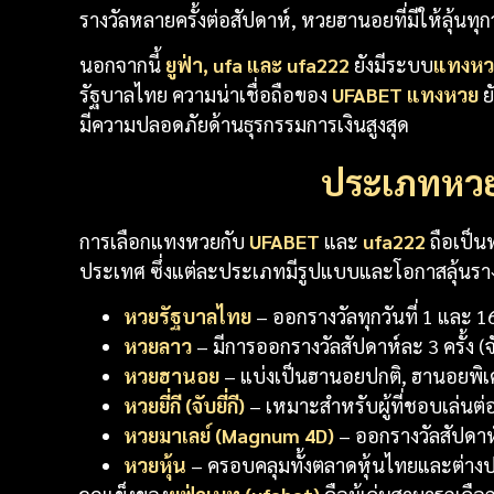
รางวัลหลายครั้งต่อสัปดาห์, หวยฮานอยที่มีให้ลุ้นทุก
นอกจากนี้
ยูฟ่า, ufa และ ufa222
ยังมีระบบ
แทงหวย
รัฐบาลไทย ความน่าเชื่อถือของ
UFABET แทงหวย
ยั
มีความปลอดภัยด้านธุรกรรมการเงินสูงสุด
ประเภทหวยย
การเลือกแทงหวยกับ
UFABET
และ
ufa222
ถือเป็น
ประเทศ ซึ่งแต่ละประเภทมีรูปแบบและโอกาสลุ้นรางวัลท
หวยรัฐบาลไทย
– ออกรางวัลทุกวันที่ 1 และ 1
หวยลาว
– มีการออกรางวัลสัปดาห์ละ 3 ครั้ง (จ
หวยฮานอย
– แบ่งเป็นฮานอยปกติ, ฮานอยพิเศ
หวยยี่กี (จับยี่กี)
– เหมาะสำหรับผู้ที่ชอบเล่นต่
หวยมาเลย์ (Magnum 4D)
– ออกรางวัลสัปดาห์
หวยหุ้น
– ครอบคลุมทั้งตลาดหุ้นไทยและต่างประ