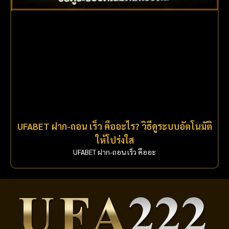
UFABET ฝาก-ถอน เร็ว คืออะไร? วิธีดูระบบอัตโนมัติ
ให้โปร่งใส
UFABET ฝาก-ถอน เร็ว คืออะ