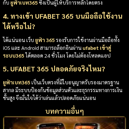
กับ
ยูฟ่าเบท365
ซึ่งเป็นผู้ให้บริการหลักโดยตรง
4. ทางเข้า UFABET 365 บนมือถือใช้งาน
ได้หรือไม่?
ได้แน่นอน เว็บ
ยูฟ่า 365
รองรับการใช้งานผ่านมือถือทั้ง
iOS และ Android สามารถล็อกอินผ่าน
ufabet เข้าสู่
ระบบ365
ได้ตลอด 24 ชั่วโมง โดยไม่ต้องโหลดแอป
5. UFABET 365 ปลอดภัยจริงไหม?
ยูฟ่าเบท365
เป็นเว็บตรงที่มีใบอนุญาตรับรองมาตรฐาน
สากล มีระบบป้องกันข้อมูลส่วนตัวและธุรกรรมทางการเงิน
ขั้นสูง จึงมั่นใจได้ว่าเล่นแล้วปลอดภัยแน่นอน
บทความอื่นๆ