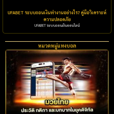
UFABET ระบบถอนเงินทำงานอย่างไร? คู่มือวิเคราะห์
ความปลอดภัย
UFABET ระบบถอนเงินออนไลน์
หมวดหมู่แทงบอล