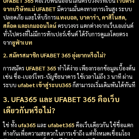
UFABET 365
คือเว็บพนันออนไลน์ครบวงจรที่เป็น
เว็บตรง
จากบริษัทแม่ UFABET
มีความมั่นคงทางการเงินสูง ระบบ
ปลอดภัย และให้บริการ
แทงบอล, บาคาร่า, คาสิโนสด,
สล็อต และเกมออนไลน์
ครบวงจร แตกต่างจากเว็บเอเย่นต์
ทั่วไปตรงที่ไม่มีการหักเปอร์เซ็นต์ ได้รับการดูแลโดยตรง
จาก
ยูฟ่าเบท
2. สมัครสมาชิก UFABET 365 ยุ่งยากหรือไม่?
การสมัคร
UFABET 365
ทำได้ง่าย เพียงกรอกข้อมูลเบื้องต้น
เช่น ชื่อ-เบอร์โทร-บัญชีธนาคาร ใช้เวลาไม่ถึง 3 นาที ผ่าน
ระบบ
ufabet เข้าสู่ระบบ365
ก็สามารถเริ่มเดิมพันได้ทันที
3. UFA365 และ UFABET 365 คือเว็บ
เดียวกันหรือไม่?
ใช่ ทั้ง
ufa365
และ
ufabet365
คือเว็บเดียวกัน ใช้ชื่อแตก
ต่างกันเพื่อความสะดวกในการเข้าถึง แต่ทั้งหมดเชื่อมโยง