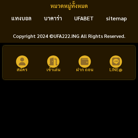
หมวดหมู่ทั้งหมด
แทงบอล
บาคาร่า
UFABET
sitemap
Copyright 2024 ©UFA222.ING All Rights Reserved.
สมัคร
เข้าเล่น
ฝาก ถอน
LINE@