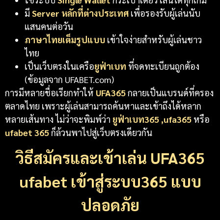
มี
Server หลักที่ต่างประเทศ
เพื่อรองรับผู้เล่นนับ
แสนคนต่อวัน
ภาษาไทยเต็มรูปแบบ
เข้าใจง่ายสำหรับผู้เล่นชาว
ไทย
เป็นเว็บตรงในเครือ
ยูฟ่าเบท
ที่จดทะเบียนถูกต้อง
(ข้อมูลจาก UFABET.com)
การมีหลายชื่อเรียกทำให้
UFA365
กลายเป็นแบรนด์ที่ครอง
ตลาดไทย เพราะผู้เล่นสามารถค้นหาและเข้าถึงได้หลาก
หลายเส้นทาง ไม่ว่าจะพิมพ์ว่า
ยูฟ่าเบท365 ,
ufa365
หรือ
ufabet 365
ก็ล้วนพาไปสู่เว็บตรงเดียวกัน
วิธีสมัครและเข้าเล่น UFA365
ufabet เข้าสู่ระบบ365 แบบ
ปลอดภัย