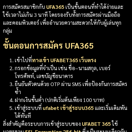
การสมัครสมาชิกกับ
UFA365
เป็นขั้นตอนที่ทำได้ง่ายและ
ใช้เวลาไม่เกิน 3 นาที โดยรองรับทั้งการสมัครผ่านมือถือ
และคอมพิวเตอร์ เพื่ออำนวยความสะดวกให้กับผู้เล่นทุก
กลุ่ม
ขั้นตอนการสมัคร UFA365
เข้าไปที่
ทางเข้า UFABET365 เว็บตรง
กรอกข้อมูลที่จำเป็น เช่น ชื่อ–นามสกุล, เบอร์
โทรศัพท์, เลขบัญชีธนาคาร
ยืนยันตัวตนด้วย OTP ผ่าน SMS เพื่อป้องกันการสมัคร
ซ้ำ
ฝากเงินขั้นต่ำ (ปกติเริ่มต้นเพียง 100 บาท)
เข้าสู่ระบบที่
ufabet เข้าสู่ระบบ365
และเริ่มเดิมพัน
ได้ทันที
สิ่งสำคัญคือระบบการเข้าสู่ระบบของ
UFABET 365
ใช้
มาตรฐาน
SSL Encryption 256-bit
ซึ่งเป็นระบบเดียวกับ