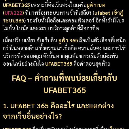
UFABET365
เพราะนี่คือเว็บตรงในเครือ
ยูฟ่าเบท
(
UFA222
)
ที่มาพร้อมระบบทางเข้าที่เสถียร (
ufabet เข้าสู่
ระบบ365
) รองรับทั้งมือถือและคอมพิวเตอร์ อีกทั้งยังมีโปร
โมชั่น โบนัส และระบบบริการลูกค้าที่มืออาชีพ
เมื่อเปรียบเทียบกับเว็บอื่น
ยูฟ่า 365
ถือเป็นตัวเลือกที่เหนือ
กว่าในหลายด้าน ทั้งความน่าเชื่อถือ ความมั่นคง และการให้
บริการที่ครอบคลุม ดังนั้นหากคุณต้องการเริ่มต้นเดิมพัน
ออนไลน์อย่างมั่นใจ
UFABET365
คือคำตอบสุดท้าย
FAQ – คำถามที่พบบ่อยเกี่ยวกับ
UFABET365
1. UFABET 365 คืออะไร และแตกต่าง
จากเว็บอื่นอย่างไร?