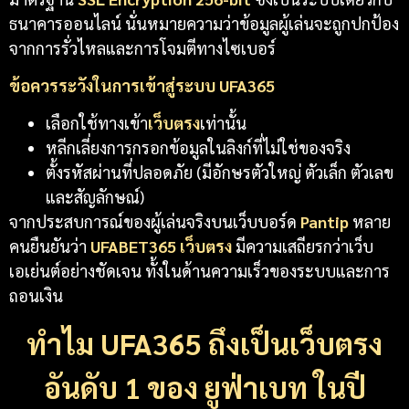
ธนาคารออนไลน์ นั่นหมายความว่าข้อมูลผู้เล่นจะถูกปกป้อง
จากการรั่วไหลและการโจมตีทางไซเบอร์
ข้อควรระวังในการเข้าสู่ระบบ UFA365
เลือกใช้ทางเข้า
เว็บตรง
เท่านั้น
หลีกเลี่ยงการกรอกข้อมูลในลิงก์ที่ไม่ใช่ของจริง
ตั้งรหัสผ่านที่ปลอดภัย (มีอักษรตัวใหญ่ ตัวเล็ก ตัวเลข
และสัญลักษณ์)
จากประสบการณ์ของผู้เล่นจริงบนเว็บบอร์ด
Pantip
หลาย
คนยืนยันว่า
UFABET365 เว็บตรง
มีความเสถียรกว่าเว็บ
เอเย่นต์อย่างชัดเจน ทั้งในด้านความเร็วของระบบและการ
ถอนเงิน
ทำไม UFA365 ถึงเป็นเว็บตรง
อันดับ 1 ของ ยูฟ่าเบท ในปี