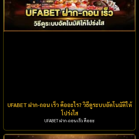
UFABET ฝาก-ถอน เร็ว คืออะไร? วิธีดูระบบอัตโนมัติให้
โปร่งใส
UFABET ฝาก-ถอน เร็ว คืออะ