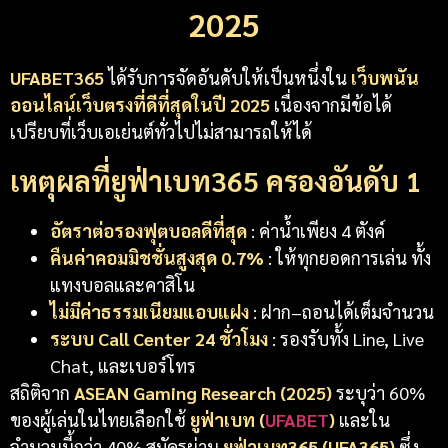
2025
UFABET365
ได้รับการจัดอันดับให้เป็นหนึ่งใน
เว็บพนัน
ออนไลน์เว็บตรงที่ดีที่สุดในปี 2025
เนื่องจากมีข้อได้
เปรียบที่เว็บเอเย่นต์ทั่วไปไม่สามารถให้ได้
เหตุผลที่
ยูฟ่าเบท365
ครองอันดับ 1
อัตราต่อรองฟุตบอลดีที่สุด
: ค่าน้ำเพียง 4 ตังค์
คืนค่าคอมมิชชั่นสูงสุด 0.7%
: ให้ทุกยอดการเล่น ทั้ง
แทงบอลและคาสิโน
ไม่มีค่าธรรมเนียมแอบแฝง
: ฝาก–ถอนได้เต็มจำนวน
ระบบ Call Center 24 ชั่วโมง
: รองรับทั้ง Line, Live
Chat, และเบอร์โทร
สถิติจาก
ASEAN Gaming Research (2025)
ระบุว่า 60%
ของผู้เล่นในไทยเลือกใช้
ยูฟ่าเบท (
UFABET
)
และใน
จำนวนนี้กว่า 40% สมัครผ่าน
ยูฟ่าเบท365
(UFA365)
ซึ่ง