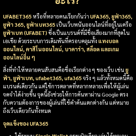
UFABET365
หรือที่หลายคนเรียกกันว่า
UFA365, ยูฟ่า365,
ยูฟ่า 365, ยูฟ่าเบท365
เป็นเว็บพนันออนไลน์ที่อยู่ในเครือ
ยูฟ่าเบท (UFABET)
ซึ่งเป็นแบรนด์ที่มีชื่อเสียงมากที่สุดใน
เอเชีย ด้วยระบบการเดิมพันที่ครอบคลุมทั้ง
แทงบอล
ออนไลน์, คาสิโนออนไลน์, บาคาร่า, สล็อต และเกม
ออนไลน์อื่น ๆ
สิ่งที่ทำให้หลายคนสับสนคือชื่อเรียกต่าง ๆ ของเว็บ เช่น
ยู
ฟ่า, ยูฟ่าเบท, ufabet365, ufa365
จริง ๆ แล้วทั้งหมดนี้คือ
แบรนด์เดียวกัน แต่ใช้การตลาดที่หลากหลายเพื่อให้ผู้เล่น
จดจำได้ง่ายขึ้น จุดนี้ยังช่วยให้การค้นหาผ่าน Google ตรง
กับความต้องการของผู้เล่นที่ใช้คำค้นแตกต่างกัน แต่หมาย
ถึงเว็บเดียวกันทั้งหมด
จุดแข็งของ UFA365
ใช้ระบบ
Single Wallet
กระเป๋าเดียว เล่นได้ทุกเกม