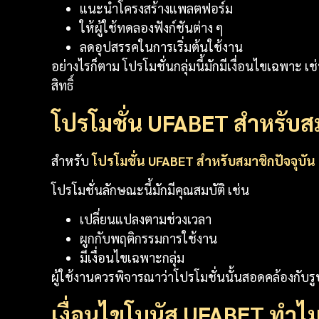
แนะนำโครงสร้างแพลตฟอร์ม
ให้ผู้ใช้ทดลองฟังก์ชันต่าง ๆ
ลดอุปสรรคในการเริ่มต้นใช้งาน
อย่างไรก็ตาม โปรโมชั่นกลุ่มนี้มักมีเงื่อนไขเฉพา
สิทธิ์
โปรโมชั่น UFABET สำหรับสม
สำหรับ
โปรโมชั่น UFABET สำหรับสมาชิกปัจจุบัน
โปรโมชั่นลักษณะนี้มักมีคุณสมบัติ เช่น
เปลี่ยนแปลงตามช่วงเวลา
ผูกกับพฤติกรรมการใช้งาน
มีเงื่อนไขเฉพาะกลุ่ม
ผู้ใช้งานควรพิจารณาว่าโปรโมชั่นนั้นสอดคล้องกับ
เงื่อนไขโบนัส UFABET ทำไม