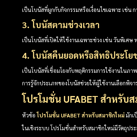
เป็นโบนัสที่ผูกกับกิจกรรมหรือเงื่อนไขเฉพาะ เช่น 
3. โบนัสตามช่วงเวลา
เป็นโบนัสที่เปิดให้ใช้งานเฉพาะช่วง เช่น วันพิเศ
4. โบนัสคืนยอดหรือสิทธิประโย
เป็นโบนัสที่เชื่อมโยงกับพฤติกรรมการใช้งานในภาพร
การรู้จักประเภทของโบนัสช่วยให้ผู้ใช้งานเลือกพิ
โปรโมชั่น UFABET สำหรับส
หัวข้อ
โปรโมชั่น UFABET สำหรับสมาชิกใหม่
มักเป
ในเชิงระบบ โปรโมชั่นสำหรับสมาชิกใหม่มีวัตถุประ