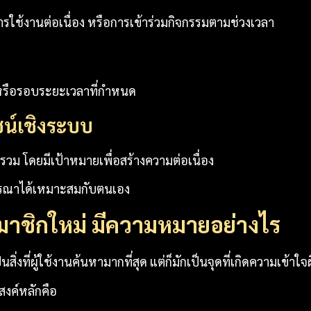
การใช้งานต่อเนื่อง หรือการเข้าร่วมกิจกรรมตามช่วงเวลา
ษ หรือรอบระยะเวลาที่กำหนด
ชน์เชิงระบบ
วม โดยมีเป้าหมายเพื่อสร้างความต่อเนื่อง
จารณาได้เหมาะสมกับตนเอง
มาชิกใหม่ มีความหมายอย่างไร
็นสิ่งที่ผู้ใช้งานค้นหามากที่สุด แต่ก็มักเป็นจุดที่เกิดความเข้าใจ
สงค์หลักคือ