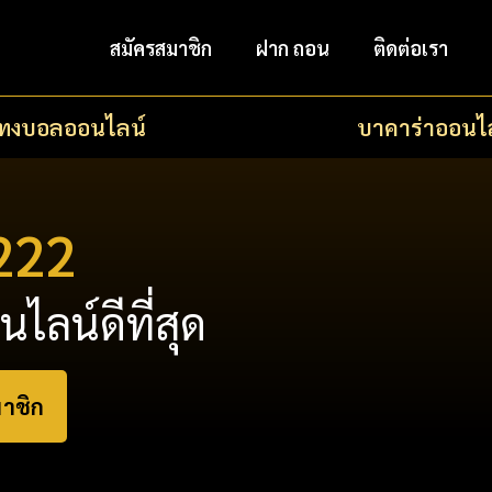
สมัครสมาชิก
ฝาก ถอน
ติดต่อเรา
ทงบอลออนไลน์
บาคาร่าออนไ
222
ไลน์ดีที่สุด
าชิก