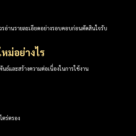
ึงควรอ่านรายละเอียดอย่างรอบคอบก่อนตัดสินใจรับ
หม่อย่างไร
มพันธ์และสร้างความต่อเนื่องในการใช้งาน
่ไตร่ตรอง