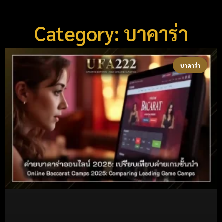
Category: บาคาร่า
บาคาร่า