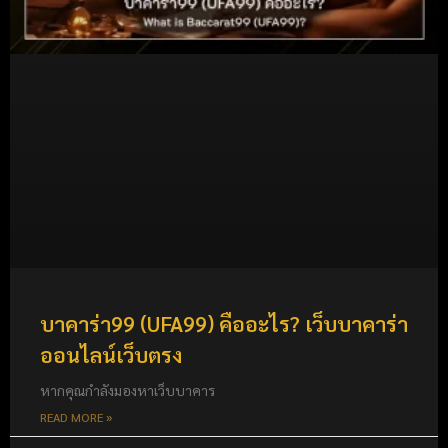
บาคาร่า99 (UFA99) คืออะไร? เว็บบาคาร่า
ออนไลน์เว็บตรง
หากคุณกำลังมองหาเว็บบาคาร
READ MORE »