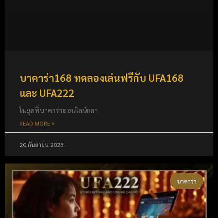
บาคาร่า168 ทดลองเล่นฟรีกับ UFA168
และ UFA222
ในยุคที่บาคาร่าออนไลน์กลา
READ MORE »
20 กันยายน 2025
บาคาร่า