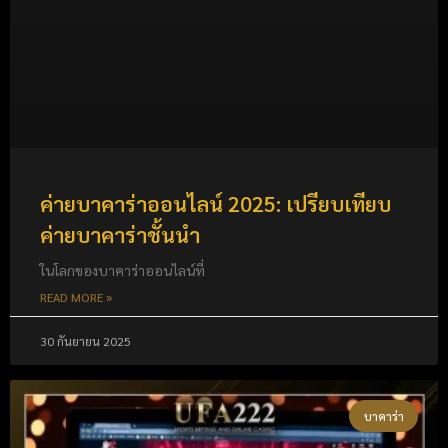
ค่ายบาคาร่าออนไลน์ 2025: เปรียบเทียบ
ค่ายบาคาร่าชั้นนำ
ในโลกของบาคาร่าออนไลน์ที่
READ MORE »
30 กันยายน 2025
บาคาร่า