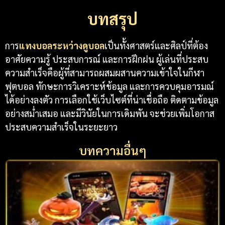
บทสรุป
การ
แทงบอลระหว่างดูบอล
เป็นทั้งศาสตร์และศิลป์ที่ต้อง
อาศัยความรู้ ประสบการณ์ และการฝึกฝน ผู้เล่นที่ประสบ
ความสำเร็จคือผู้ที่สามารถผสมผสานความเข้าใจในกีฬา
ฟุตบอล ทักษะการวิเคราะห์ข้อมูล และการควบคุมอารมณ์
ได้อย่างลงตัว การเลือกใช้เว็บไซต์ที่น่าเชื่อถือ ติดตามข้อมูล
อย่างสม่ำเสมอ และมีวินัยในการเดิมพัน จะช่วยเพิ่มโอกาส
ประสบความสำเร็จในระยะยาว
บทความอื่นๆ