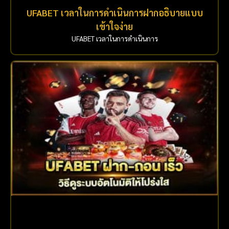
UFABET เวลาในการดำเนินการฝากอธิบายแบบ
เข้าใจง่าย
UFABET เวลาในการดำเนินการ