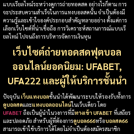
แบบเรียลไทม์ระหว่างดูการถ่ายทอดสด อย่างไรก็ตาม การ
จะประสบความสำเร็จในการแทงบอลสดนั้น จำเป็นต้องมี
ความรู้และเข้าใจองค์ประกอบสำคัญหลายอย่าง ตั้งแต่การ
เลือกเว็บไซต์ที่น่าเชื่อถือ การวิเคราะห์สถานการณ์แบบเรี
ยลไทม์ ไปจนถึงการบริหารจัดการเงินทุน
เว็บไซต์ถ่ายทอดสดฟุตบอล
ออนไลน์ยอดนิยม: UFABET,
UFA222 และผู้ให้บริการชั้นนำ
ปัจจุบัน
เว็บแทงบอล
ชั้นนำได้พัฒนาระบบให้รองรับทั้งการ
ดูบอลสด
และ
แทงบอลออนไลน์
ในเว็บเดียว โดย
UFABET
ถือเป็นผู้นำในวงการที่มี
ทางเข้า UFABET
ที่เสถียร
และปลอดภัย สำหรับผู้ที่ต้องการ
ดูบอล666
หรือ
บอลสด66
สามารถเข้าใช้บริการได้โดยไม่จำเป็นต้องสมัครสมาชิก