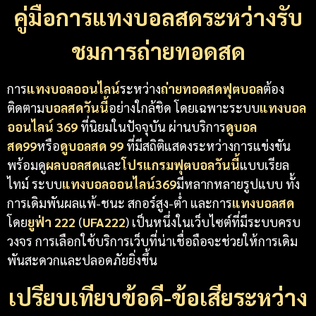
คู่มือการแทงบอลสดระหว่างรับ
ชมการถ่ายทอดสด
การ
แทงบอลออนไลน์
ระหว่าง
ถ่ายทอดสดฟุตบอล
ต้อง
ติดตาม
บอลสดวันนี้
อย่างใกล้ชิด โดยเฉพาะระบบ
แทงบอล
ออนไลน์ 369
ที่นิยมในปัจจุบัน ผ่านบริการ
ดูบอล
สด99
หรือ
ดูบอลสด 99
ที่มีสถิติแสดงระหว่างการแข่งขัน
พร้อมดู
ผลบอลสด
และ
โปรแกรมฟุตบอลวันนี้
แบบเรียล
ไทม์ ระบบ
แทงบอลออนไลน์369
มีหลากหลายรูปแบบ ทั้ง
การเดิมพันผลแพ้-ชนะ สกอร์สูง-ต่ำ และการ
แทงบอลสด
โดย
ยูฟ่า 222
(
UFA222
) เป็นหนึ่งในเว็บไซต์ที่มีระบบครบ
วงจร การเลือกใช้บริการเว็บที่น่าเชื่อถือจะช่วยให้การเดิม
พันสะดวกและปลอดภัยยิ่งขึ้น
เปรียบเทียบข้อดี-ข้อเสียระหว่าง