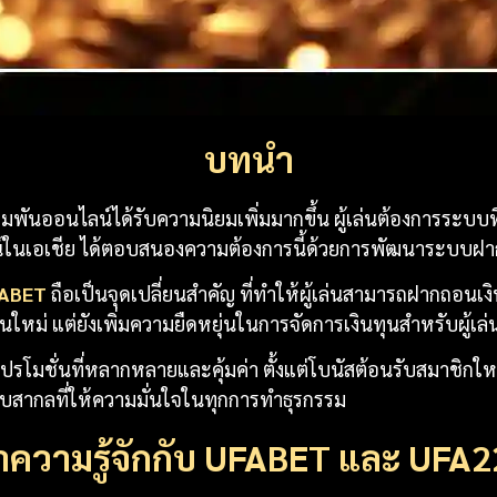
บทนำ
เดิมพันออนไลน์ได้รับความนิยมเพิ่มมากขึ้น ผู้เล่นต้องการระ
ลน์ในเอเชีย ได้ตอบสนองความต้องการนี้ด้วยการพัฒนาระบบฝากถ
ABET
ถือเป็นจุดเปลี่ยนสำคัญ ที่ทำให้ผู้เล่นสามารถฝากถอนเงิน
นใหม่ แต่ยังเพิ่มความยืดหยุ่นในการจัดการเงินทุนสำหรับผู้เล่
โปรโมชั่นที่หลากหลายและคุ้มค่า ตั้งแต่โบนัสต้อนรับสมาชิกใ
บสากลที่ให้ความมั่นใจในทุกการทำธุรกรรม
ำความรู้จักกับ UFABET และ UFA2