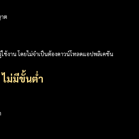
ญาต
ผู้ใช้งาน โดยไม่จำเป็นต้องดาวน์โหลดแอปพลิเคชัน
่มีขั้นต่ำ
ำ