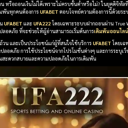
น หรือถอนเงินไม่ได้เพราะไม่ครบขั้นต่ำหรือไม่? ในยุคดิจิทัล
เดิมพันทุกคนต้องการ
UFABET
ตอบโจทย์ความต้องการนี้ด้วยระบบ
าน
UFABET
และ
UFA222
โดยเฉพาะระบบฝากถอนผ่าน True Wallet 
ลอดภัย ที่จะช่วยให้ผู้อ่านสามารถเริ่มต้นการ
เดิมพันออนไลน
บถ้วน และเป็นประโยชน์แก่ผู้ที่สนใจใช้บริการ
UFABET
โดยเฉพา
่างปลอดภัย การใช้ประโยชน์จากโปรโมชั่นต่างๆ และการระบุเ
่มความสะดวกสบายและความปลอดภัยในการเดิมพัน