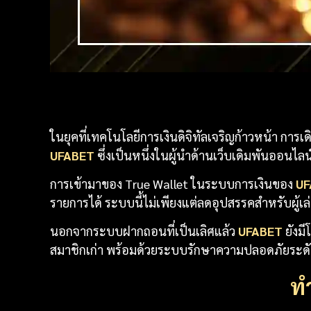
ในยุคที่เทคโนโลยีการเงินดิจิทัลเจริญก้าวหน้า การ
UFABET
ซึ่งเป็นหนึ่งในผู้นำด้านเว็บเดิมพันออนไ
การเข้ามาของ True Wallet ในระบบการเงินของ
UF
รายการได้ ระบบนี้ไม่เพียงแต่ลดอุปสรรคสำหรับผู้เล่
นอกจากระบบฝากถอนที่เป็นเลิศแล้ว
UFABET
ยังมี
สมาชิกเก่า พร้อมด้วยระบบรักษาความปลอดภัยระดั
ท