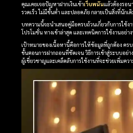
คุณเคยเจอปัญหาฝากเงินเข้า
เว็บพนัน
แล้วต้องรอนา
รวดเร็ว ไม่มีขั้นต่ำ และปลอดภัย กลายเป็นสิ่งที่นัก
บทความนี้จะนำเสนอคู่มือครบถ้วนเกี่ยวกับการใช้ง
โปรโมชั่น ทางเข้าล่าสุด และเทคนิคการใช้งานอย่างป
เป้าหมายของเนื้อหานี้คือการให้ข้อมูลที่ถูกต้อง คร
ขั้นตอนการฝากถอนที่ชัดเจน วิธีการเข้าสู่ระบบอย
ผู้เชี่ยวชาญและเคล็ดลับการใช้งานที่จะช่วยเพิ