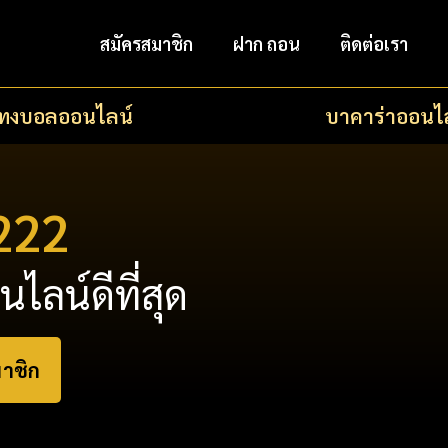
สมัครสมาชิก
ฝาก ถอน
ติดต่อเรา
ทงบอลออนไลน์
บาคาร่าออนไ
222
ไลน์ดีที่สุด
าชิก