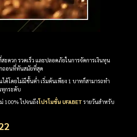
บบที่สะดวก รวดเร็ว และปลอดภัยในการจัดการเงินทุน
อนที่ทันสมัยที่สุด
ได้โดยไม่มีขั้นต่ำ เริ่มต้นเพียง 1 บาทก็สามารถทำ
นทุกระดับ
หม่ 100% ไปจนถึง
โปรโมชั่น UFABET
รายวันสำหรับ
22