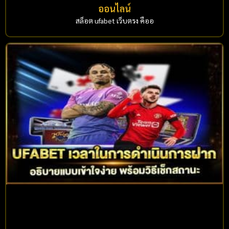
ออนไลน์
สล็อต ufabet เว็บตรง คืออ