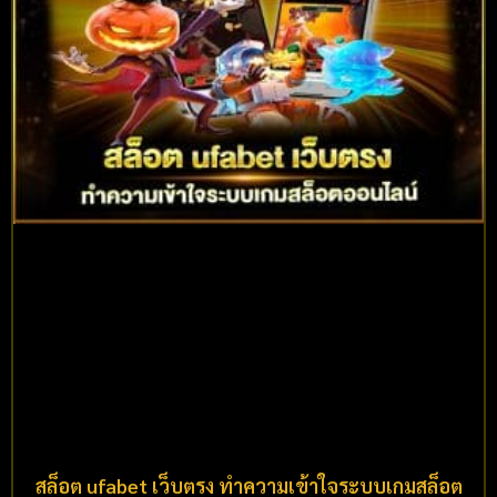
สล็อต ufabet เว็บตรง ทำความเข้าใจระบบเกมสล็อต