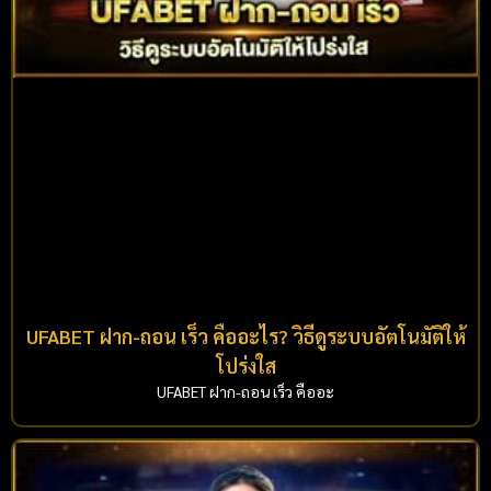
UFABET ฝาก-ถอน เร็ว คืออะไร? วิธีดูระบบอัตโนมัติให้
โปร่งใส
UFABET ฝาก-ถอน เร็ว คืออะ