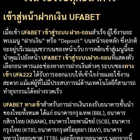
เข้าสู่หน้าฝากเงิน UFABET
เมื่อเข้า
UFABET เข้าสู่ระบบ ฝาก-ถอน
สำเร็จ ผู้ใช้งานจะ
พบเมนู “ฝากเงิน” หรือ “Deposit” บนหน้าจอหลัก ซึ่งปกติ
จะอยู่บริเวณมุมขวาบนของหน้าเว็บ การคลิกเข้าสู่เมนูนี้จะ
นำคุณไปยังหน้า
UFABET เข้าสู่ระบบฝาก-ถอน
ที่แสดงตัว
เลือกธนาคารและช่องทางการฝากเงินต่างๆ ระบบของ
ทาง
เข้า UFA222
ได้รับการออกแบบให้เข้าใจง่ายและใช้งาน
สะดวก แม้แต่ผู้ที่ไม่มีประสบการณ์ด้านเทคโนโลยีก็สามารถ
ทำธุรกรรมได้อย่างรวดเร็ว
UFABET ทางเข้า
สำหรับการฝากเงินรองรับธนาคารชั้นนำ
ของไทยทั้งหมด ได้แก่ ธนาคารกรุงเทพ (BBL), ธนาคาร
กสิกรไทย (KBANK), ธนาคารไทยพาณิชย์ (SCB), ธนาคาร
กรุงไทย (KTB), ธนาคารกรุงศรีอยุธยา (BAY), ธนาคาร
ทหารไทยธนชาต (TTB), และอีกหลายธนาคาร นอกจากนี้