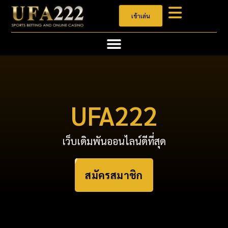
เข้าเล่น
UFA222
เว็บเดิมพันออนไลน์ดีที่สุด
สมัครสมาชิก