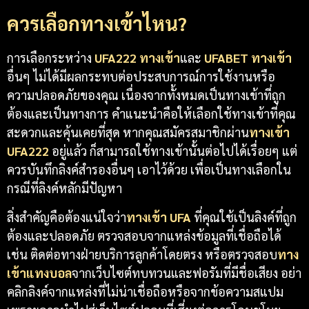
ควรเลือกทางเข้าไหน?
การเลือกระหว่าง
UFA222 ทางเข้า
และ
UFABET ทางเข้า
อื่นๆ ไม่ได้มีผลกระทบต่อประสบการณ์การใช้งานหรือ
ความปลอดภัยของคุณ เนื่องจากทั้งหมดเป็นทางเข้าที่ถูก
ต้องและเป็นทางการ คำแนะนำคือให้เลือกใช้ทางเข้าที่คุณ
สะดวกและคุ้นเคยที่สุด หากคุณสมัครสมาชิกผ่าน
ทางเข้า
UFA222
อยู่แล้ว ก็สามารถใช้ทางเข้านั้นต่อไปได้เรื่อยๆ แต่
ควรบันทึกลิงค์สำรองอื่นๆ เอาไว้ด้วย เพื่อเป็นทางเลือกใน
กรณีที่ลิงค์หลักมีปัญหา
สิ่งสำคัญคือต้องแน่ใจว่า
ทางเข้า UFA
ที่คุณใช้เป็นลิงค์ที่ถูก
ต้องและปลอดภัย ตรวจสอบจากแหล่งข้อมูลที่เชื่อถือได้
เช่น ติดต่อทางฝ่ายบริการลูกค้าโดยตรง หรือตรวจสอบ
ทาง
เข้าแทงบอล
จากเว็บไซต์ทบทวนและฟอรัมที่มีชื่อเสียง อย่า
คลิกลิงค์จากแหล่งที่ไม่น่าเชื่อถือหรือจากข้อความสแปม