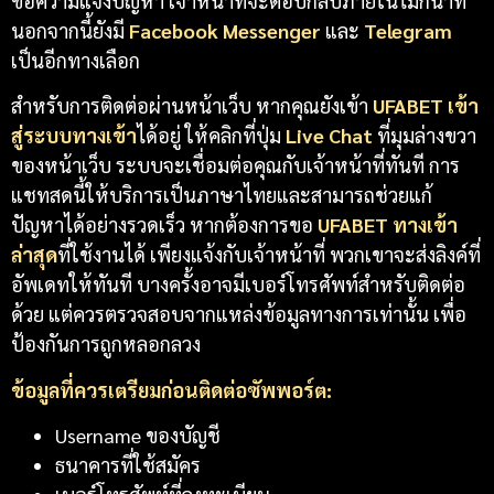
ข้อความแจ้งปัญหา เจ้าหน้าที่จะตอบกลับภายในไม่กี่นาที
นอกจากนี้ยังมี
Facebook Messenger
และ
Telegram
เป็นอีกทางเลือก
สำหรับการติดต่อผ่านหน้าเว็บ หากคุณยังเข้า
UFABET เข้า
สู่ระบบทางเข้า
ได้อยู่ ให้คลิกที่ปุ่ม
Live Chat
ที่มุมล่างขวา
ของหน้าเว็บ ระบบจะเชื่อมต่อคุณกับเจ้าหน้าที่ทันที การ
แชทสดนี้ให้บริการเป็นภาษาไทยและสามารถช่วยแก้
ปัญหาได้อย่างรวดเร็ว หากต้องการขอ
UFABET ทางเข้า
ล่าสุด
ที่ใช้งานได้ เพียงแจ้งกับเจ้าหน้าที่ พวกเขาจะส่งลิงค์ที่
อัพเดทให้ทันที บางครั้งอาจมีเบอร์โทรศัพท์สำหรับติดต่อ
ด้วย แต่ควรตรวจสอบจากแหล่งข้อมูลทางการเท่านั้น เพื่อ
ป้องกันการถูกหลอกลวง
ข้อมูลที่ควรเตรียมก่อนติดต่อซัพพอร์ต:
Username ของบัญชี
ธนาคารที่ใช้สมัคร