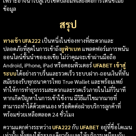
เพราะอาจนำไปสู่เว็บไซต์ปลอมที่เสี่ยงต่อการโดนขโมย
ข้อมูล
สรุป
ทางเข้า UFA222
เป็นหนึ่งในช่องทางที่สะดวกและ
ปลอดภัยที่สุดในการเข้าถึง
ยูฟ่าเบท
แพลตฟอร์มการพนัน
ออนไลน์ชั้นนำของเอเชีย ไม่ว่าคุณจะเข้าผ่านมือถือ
Android, iPhone, iPad หรือคอมพิวเตอร์
UFABET เข้าสู่
ระบบ
ได้อย่างราบรื่นและรวดเร็ว ระบบฝาก-ถอนเงินที่ทัน
สมัยรองรับทุกธนาคารไทย True Wallet และพร้อมเพย์
ทำให้การทำธุรกรรมสะดวกและรวดเร็วภายในไม่กี่วินาที
หากเกิดปัญหาในการเข้าใช้งาน มีวิธีแก้ไขมากมายที่
สามารถทำได้ด้วยตนเอง หรือติดต่อฝ่ายบริการลูกค้าที่
พร้อมช่วยเหลือตลอด 24 ชั่วโมง
ความแตกต่างระหว่าง
UFA222
กับ
UFABET
อยู่ที่ชื่อโดเมน
เท่านั้น ทั้งสองใช้ระบบเดียวกันและให้บริการเหมือนกัน