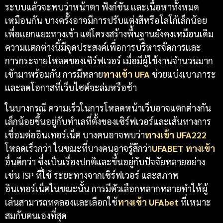
ระบบแล้วจะพบว่าหน้าตา ฟังก์ชัน และเนื้อหาทั้งหมด
เหมือนกัน บางครั้งอาจมีการปรับแต่งสีหรือโลโก้เล็กน้อย
เพื่อแยกแยะทางเข้า แต่โครงสร้างพื้นฐานยังคงเหมือนเดิม
ความแตกต่างนี้มีจุดประสงค์เพื่อการบริหารจัดการและ
การกระจายโหลดของเซิร์ฟเวอร์ เมื่อมีผู้ใช้งานจำนวนมาก
เข้ามาพร้อมกัน การมีหลาย
ทางเข้า UFA
ช่วยแบ่งเบาภาระ
และลดโอกาสที่เว็บไซต์จะล่มหรือช้า
ในบางกรณี ความเร็วในการโหลดหน้าเว็บอาจแตกต่างกัน
เล็กน้อยขึ้นอยู่กับทำเลที่ตั้งของเซิร์ฟเวอร์และเส้นทางการ
เชื่อมต่ออินเทอร์เน็ต บางคนอาจพบว่า
ทางเข้า UFA222
โหลดเร็วกว่า ในขณะที่บางคนอาจรู้สึกว่า
UFABET ทางเข้า
อื่นดีกว่า ซึ่งเป็นเรื่องปกติและขึ้นอยู่กับปัจจัยหลายอย่าง
เช่น ISP ที่ใช้ ระยะทางจากเซิร์ฟเวอร์ และสภาพ
อินเทอร์เน็ตในขณะนั้น การมีตัวเลือกหลากหลายทำให้ผู้
เล่นสามารถทดลองและเลือกใช้
ทางเข้า UFAbet
ที่เหมาะ
สมกับตนเองที่สุด