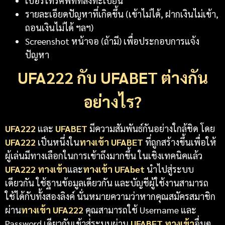
เบอร์โทรศัพท์ที่ลงทะเบียน
รายละเอียดปัญหาที่เกิดขึ้น (เข้าไม่ได้, ฝากเงินไม่เข้า,
ถอนเงินไม่ได้ ฯลฯ)
Screenshot หน้าจอ (ถ้ามี) เพื่อประกอบการแจ้ง
ปัญหา
UFA222 กับ UFABET ต่างกัน
อย่างไร?
UFA222
และ
UFABET
มีความสัมพันธ์กันอย่างใกล้ชิด โดย
UFA222
เป็นหนึ่งใน
ทางเข้า UFABET
ที่ถูกสร้างขึ้นเพื่อให้
ผู้เล่นมีทางเลือกในการเข้าถึงมากขึ้น ในเชิงเทคนิคแล้ว
UFA222 ทางเข้า
และ
ทางเข้า UFAbet
นำไปสู่ระบบ
เดียวกัน ใช้ฐานข้อมูลเดียวกัน และบัญชีผู้ใช้งานสามารถ
ใช้ได้กับทั้งสองลิงค์ นั่นหมายความว่าหากคุณสมัครสมาชิก
ผ่าน
ทางเข้า UFA222
คุณสามารถใช้ Username และ
Password เดียวกันเข้าสู่ระบบผ่าน
UFABET ทางเข้า
อื่นๆ