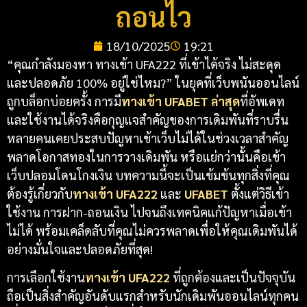
ถอนไว
18/10/2025
19:21
“คุณกำลังมองหา ทางเข้า UFA222 ที่เข้าได้จริง ไม่สะดุด
และปลอดภัย 100% อยู่ใช่ไหม?”
ในยุคที่เว็บพนันออนไลน์
ถูกบล็อกบ่อยครั้ง การมี
ทางเข้า UFABET ล่าสุด
ที่อัพเดท
และใช้งานได้จริงคือกุญแจสำคัญของการเดิมพันที่ราบรื่น
หลายคนเคยประสบปัญหาเข้าเว็บไม่ได้ในช่วงเวลาสำคัญ
พลาดโอกาสทองในการวางเดิมพัน หรือแย่กว่านั้นคือเข้า
เว็บปลอมโดนโกงเงิน บทความนี้จะเป็นเข้มข้นทุกสิ่งที่คุณ
ต้องรู้เกี่ยวกับ
ทางเข้า UFA222
และ
UFABET
ตั้งแต่วิธีเข้า
ใช้งาน การฝาก-ถอนเงิน ไปจนถึงเทคนิคแก้ปัญหาเมื่อเข้า
ไม่ได้ พร้อมเคล็ดลับที่คุณไม่ควรพลาดเพื่อให้คุณเดิมพันได้
อย่างมั่นใจและปลอดภัยที่สุด!
การเลือกใช้งาน
ทางเข้า UFA222
ที่ถูกต้องและเป็นปัจจุบัน
ถือเป็นสิ่งสำคัญอันดับแรกสำหรับนักเดิมพันออนไลน์ทุกคน