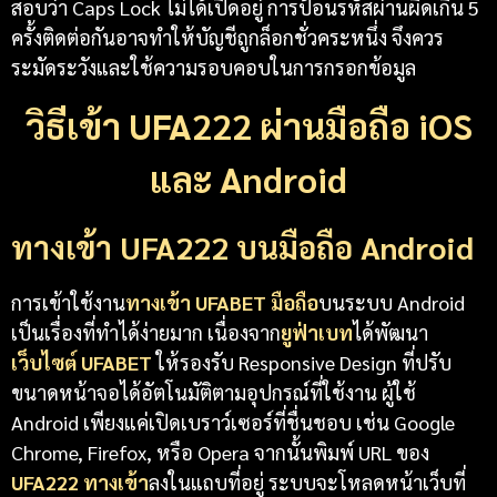
สอบว่า Caps Lock ไม่ได้เปิดอยู่ การป้อนรหัสผ่านผิดเกิน 5
ครั้งติดต่อกันอาจทำให้บัญชีถูกล็อกชั่วคระหนึ่ง จึงควร
ระมัดระวังและใช้ความรอบคอบในการกรอกข้อมูล
วิธีเข้า UFA222 ผ่านมือถือ iOS
และ Android
ทางเข้า UFA222 บนมือถือ Android
การเข้าใช้งาน
ทางเข้า UFABET มือถือ
บนระบบ Android
เป็นเรื่องที่ทำได้ง่ายมาก เนื่องจาก
ยูฟ่าเบท
ได้พัฒนา
เว็บไซต์ UFABET
ให้รองรับ Responsive Design ที่ปรับ
ขนาดหน้าจอได้อัตโนมัติตามอุปกรณ์ที่ใช้งาน ผู้ใช้
Android เพียงแค่เปิดเบราว์เซอร์ที่ชื่นชอบ เช่น Google
Chrome, Firefox, หรือ Opera จากนั้นพิมพ์ URL ของ
UFA222 ทางเข้า
ลงในแถบที่อยู่ ระบบจะโหลดหน้าเว็บที่